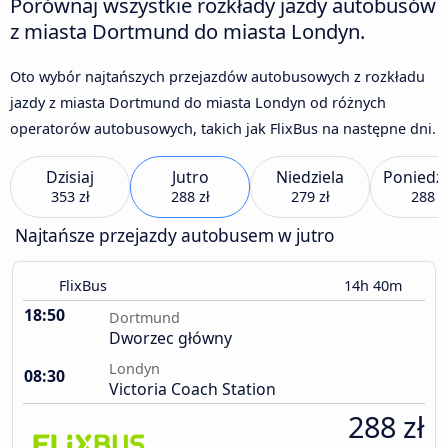
Porównaj wszystkie rozkłady jazdy autobusów
z miasta Dortmund do miasta Londyn.
Oto wybór najtańszych przejazdów autobusowych z rozkładu
jazdy z miasta Dortmund do miasta Londyn od różnych
operatorów autobusowych, takich jak FlixBus na następne dni.
Dzisiaj
Jutro
Niedziela
Poniedzi
353 zł
288 zł
279 zł
288 z
Najtańsze przejazdy autobusem w jutro
FlixBus
14h 40m
18:50
Dortmund
Dworzec główny
Londyn
08:30
Victoria Coach Station
288 zł