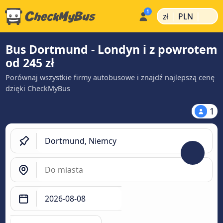
|
|
zł
PLN
Bus Dortmund - Londyn i z powrotem
od 245 zł
Porównaj wszystkie firmy autobusowe i znajdź najlepszą cenę
dzięki CheckMyBus
1