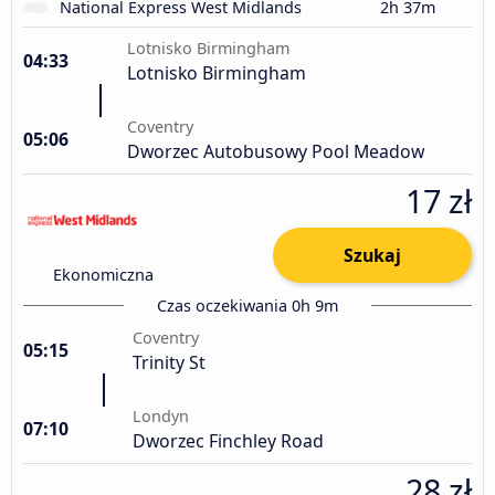
National Express West Midlands
2h 37m
Lotnisko Birmingham
04:33
Lotnisko Birmingham
Coventry
05:06
Dworzec Autobusowy Pool Meadow
17 zł
Szukaj
Ekonomiczna
Czas oczekiwania 0h 9m
Coventry
05:15
Trinity St
Londyn
07:10
Dworzec Finchley Road
28 zł