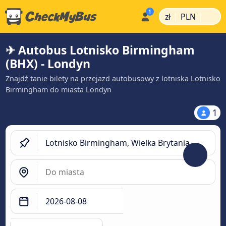
|
|
zł
PLN
✈ Autobus Lotnisko Birmingham
(BHX) - Londyn
Znajdź tanie bilety na przejazd autobusowy z lotniska Lotnisko
Birmingham do miasta Londyn
1