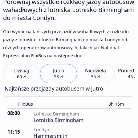
Porównaj wszystkie rozkłady jazdy autobusów
wahadłowych z lotniska Lotnisko Birmingham
do miasta Londyn.
Oto wybór najtańszych przejazdów wahadłowych z rozkładu
jazdy z lotniska Lotnisko Birmingham do miasta Londyn od
różnych operatorów autobusowych, takich jak National
Express albo FlixBus na następne dni.
Dzisiaj
Jutro
Niedziela
Poniedzi
60 zł
53 zł
55 zł
45 zł
Najtańsze przejazdy autobusem w jutro
FlixBus
3h 15m
08:00
Lotnisko Birmingham
Lotnisko Birmingham
Londyn
11:15
Hammersmith