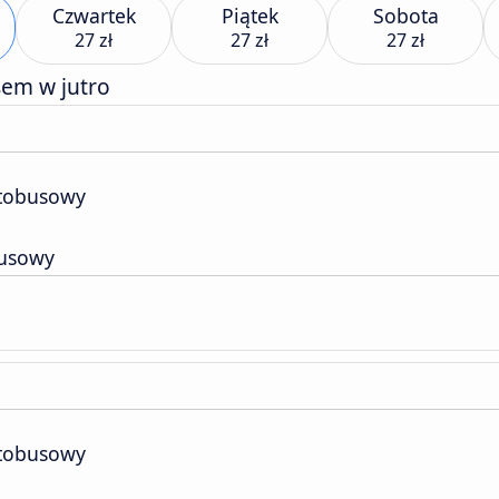
Czwartek
Piątek
Sobota
27 zł
27 zł
27 zł
sem w jutro
tobusowy
usowy
tobusowy