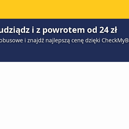
udziądz i z powrotem od 24 zł
obusowe i znajdź najlepszą cenę dzięki CheckMyB