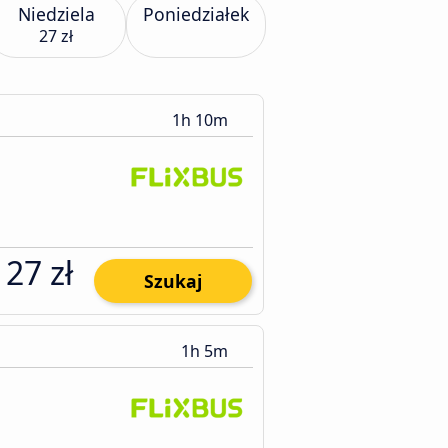
Niedziela
Poniedziałek
27 zł
1h 10m
27 zł
Szukaj
1h 5m