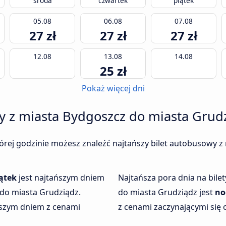
środa
czwartek
piątek
05.08
06.08
07.08
27 zł
27 zł
27 zł
12.08
13.08
14.08
25 zł
Pokaż więcej dni
y z miasta Bydgoszcz do miasta Grud
tórej godzinie możesz znaleźć najtańszy bilet autobusowy 
ątek
jest najtańszym dniem
Najtańsza pora dnia na bil
do miasta Grudziądz.
do miasta Grudziądz jest
no
ższym dniem z cenami
z cenami zaczynającymi się o