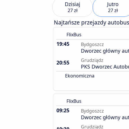
Dzisiaj
Jutro
27 zł
27 zł
Najtańsze przejazdy autobu
FlixBus
19:45
Bydgoszcz
Dworzec główny au
Grudziądz
20:55
PKS Dworzec Autob
Ekonomiczna
FlixBus
09:25
Bydgoszcz
Dworzec główny au
Grudziądz