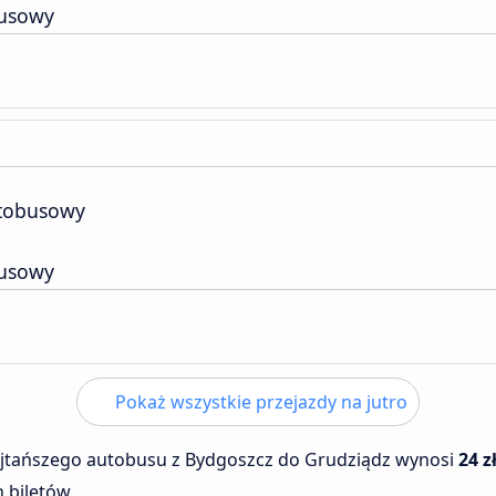
usowy
tobusowy
usowy
Pokaż wszystkie przejazdy na jutro
ajtańszego autobusu z Bydgoszcz do Grudziądz wynosi
24 z
 biletów.