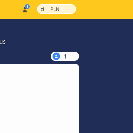
|
|
zł
PLN
us
1