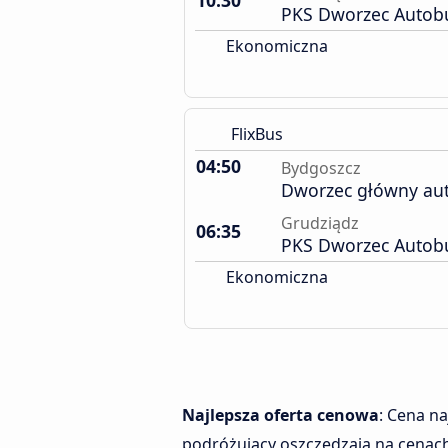
10:30
PKS Dworzec Autob
Ekonomiczna
FlixBus
04:50
Bydgoszcz
Dworzec główny au
Grudziądz
06:35
PKS Dworzec Autob
Ekonomiczna
Najlepsza oferta cenowa
: Cena n
podróżujący oszczędzają na cenach