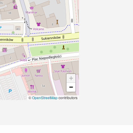
+
−
©
OpenStreetMap
contributors