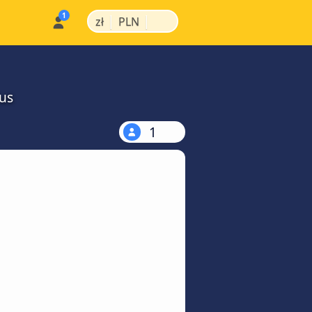
|
|
zł
PLN
us
1