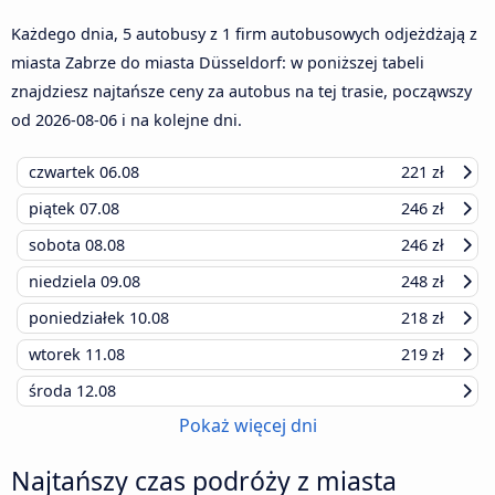
Każdego dnia, 5 autobusy z 1 firm autobusowych odjeżdżają z
miasta Zabrze do miasta Düsseldorf: w poniższej tabeli
znajdziesz najtańsze ceny za autobus na tej trasie, począwszy
od
2026-08-06
i na kolejne dni.
czwartek
06.08
221 zł
piątek
07.08
246 zł
sobota
08.08
246 zł
niedziela
09.08
248 zł
poniedziałek
10.08
218 zł
wtorek
11.08
219 zł
środa
12.08
Pokaż więcej dni
Najtańszy czas podróży z miasta