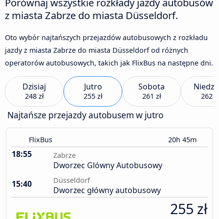
Porównaj wszystkie rozkłady jazdy autobusów
z miasta Zabrze do miasta Düsseldorf.
Oto wybór najtańszych przejazdów autobusowych z rozkładu
jazdy z miasta Zabrze do miasta Düsseldorf od różnych
operatorów autobusowych, takich jak FlixBus na następne dni.
Dzisiaj
Jutro
Sobota
Niedzi
248 zł
255 zł
261 zł
262 z
Najtańsze przejazdy autobusem w jutro
FlixBus
20h 45m
18:55
Zabrze
Dworzec Glówny Autobusowy
Düsseldorf
15:40
Dworzec główny autobusowy
255 zł