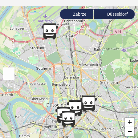
Zabrze
Düsseldorf
+
−