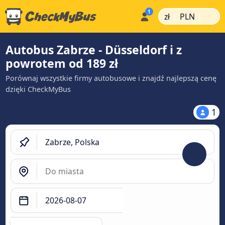
|
|
zł
PLN
Autobus Zabrze - Düsseldorf i z
powrotem od 189 zł
Porównaj wszystkie firmy autobusowe i znajdź najlepszą cenę
dzięki CheckMyBus
1