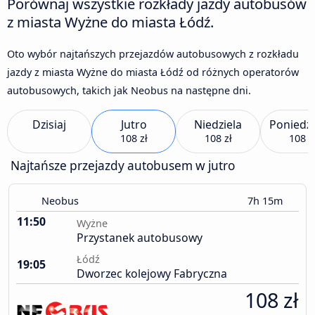
Porównaj wszystkie rozkłady jazdy autobusów
z miasta Wyżne do miasta Łódź.
Oto wybór najtańszych przejazdów autobusowych z rozkładu
jazdy z miasta Wyżne do miasta Łódź od różnych operatorów
autobusowych, takich jak Neobus na następne dni.
Dzisiaj
Jutro
Niedziela
Poniedzi
108 zł
108 zł
108 z
Najtańsze przejazdy autobusem w jutro
Neobus
7h 15m
11:50
Wyżne
Przystanek autobusowy
Łódź
19:05
Dworzec kolejowy Fabryczna
108 zł