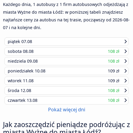
Każdego dnia, 1 autobusy z 1 firm autobusowych odjeżdżają z
miasta Wyżne do miasta Łódź: w poniższej tabeli znajdziesz
najtańsze ceny za autobus na tej trasie, począwszy od
2026-08-
07
i na kolejne dni.
piątek
07.08
sobota
08.08
108 zł
niedziela
09.08
108 zł
poniedziałek
10.08
109 zł
wtorek
11.08
109 zł
środa
12.08
108 zł
czwartek
13.08
108 zł
Pokaż więcej dni
Jak zaoszczędzić pieniądze podróżując z
miasta Wyżne do miasta Łódź?