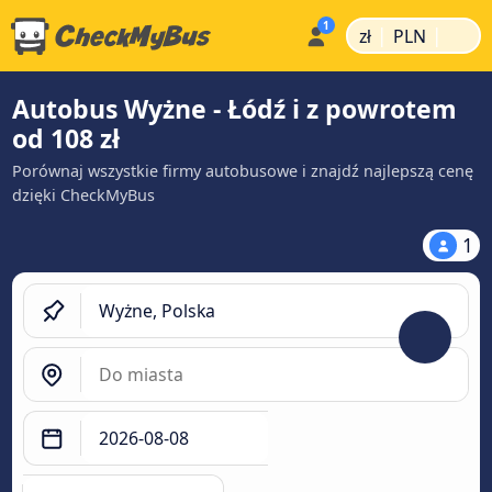
|
|
zł
PLN
Autobus Wyżne - Łódź i z powrotem
od 108 zł
Porównaj wszystkie firmy autobusowe i znajdź najlepszą cenę
dzięki CheckMyBus
1