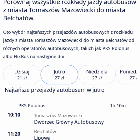
Porównaj wszystkie rozkłady jazdy autobusów
z miasta Tomaszów Mazowiecki do miasta
Bełchatów.
Oto wybór najtańszych przejazdów autobusowych z rozkładu
jazdy z miasta Tomaszów Mazowiecki do miasta Bełchatów od
różnych operatorów autobusowych, takich jak PKS Polonus
albo FlixBus na następne dni.
Dzisiaj
Jutro
Niedziela
Poniedzi
21 zł
27 zł
27 zł
27 zł
Najtańsze przejazdy autobusem w jutro
PKS Polonus
1h 10m
10:10
Tomaszów Mazowiecki
Dworzec Główny Autobusowy
Bełchatów
11:20
Lipowa