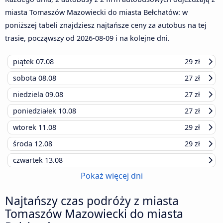
miasta Tomaszów Mazowiecki do miasta Bełchatów: w
poniższej tabeli znajdziesz najtańsze ceny za autobus na tej
trasie, począwszy od
2026-08-09
i na kolejne dni.
piątek
07.08
29 zł
sobota
08.08
27 zł
niedziela
09.08
27 zł
poniedziałek
10.08
27 zł
wtorek
11.08
29 zł
środa
12.08
29 zł
czwartek
13.08
Pokaż więcej dni
Najtańszy czas podróży z miasta
Tomaszów Mazowiecki do miasta