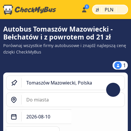
|
|
zł
PLN
Autobus Tomaszów Mazowiecki -
Bełchatów i z powrotem od 21 zł
Porównaj wszystkie firmy autobusowe i znajdź najlepszą cenę
dzięki CheckMyBus
1