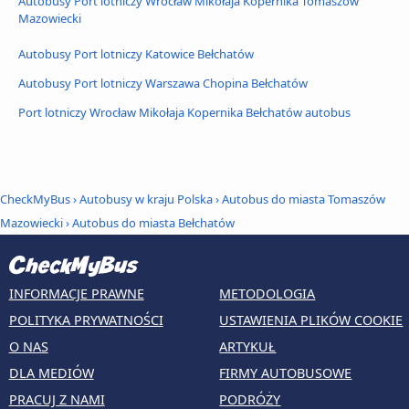
Autobusy Port lotniczy Wrocław Mikołaja Kopernika Tomaszów
Mazowiecki
Autobusy Port lotniczy Katowice Bełchatów
Autobusy Port lotniczy Warszawa Chopina Bełchatów
Port lotniczy Wrocław Mikołaja Kopernika Bełchatów autobus
CheckMyBus
›
Autobusy w kraju Polska
›
Autobus do miasta Tomaszów
Mazowiecki
›
Autobus do miasta Bełchatów
INFORMACJE PRAWNE
METODOLOGIA
POLITYKA PRYWATNOŚCI
USTAWIENIA PLIKÓW COOKIE
O NAS
ARTYKUŁ
DLA MEDIÓW
FIRMY AUTOBUSOWE
PRACUJ Z NAMI
PODRÓŻY