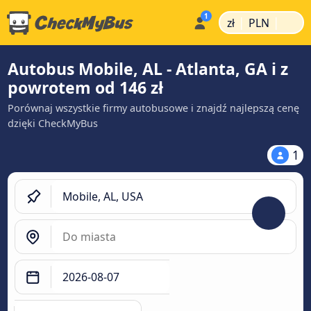
|
|
zł
PLN
Autobus Mobile, AL - Atlanta, GA i z
powrotem od 146 zł
Porównaj wszystkie firmy autobusowe i znajdź najlepszą cenę
dzięki CheckMyBus
1