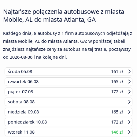
Najtańsze połączenia autobusowe z miasta
Mobile, AL do miasta Atlanta, GA
Każdego dnia, 8 autobusy z 1 firm autobusowych odjeżdżają z
miasta Mobile, AL do miasta Atlanta, GA: w poniższej tabeli
znajdziesz najtańsze ceny za autobus na tej trasie, począwszy
od
2026-08-06
i na kolejne dni.
środa
05.08
161 zł
czwartek
06.08
165 zł
piątek
07.08
172 zł
sobota
08.08
niedziela
09.08
165 zł
poniedziałek
10.08
172 zł
wtorek
11.08
146 zł