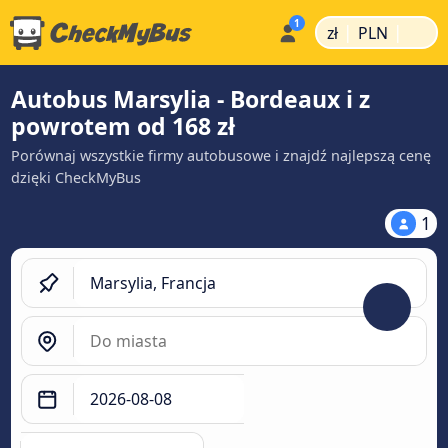
|
|
zł
PLN
Autobus Marsylia - Bordeaux i z
powrotem od 168 zł
Porównaj wszystkie firmy autobusowe i znajdź najlepszą cenę
dzięki CheckMyBus
1