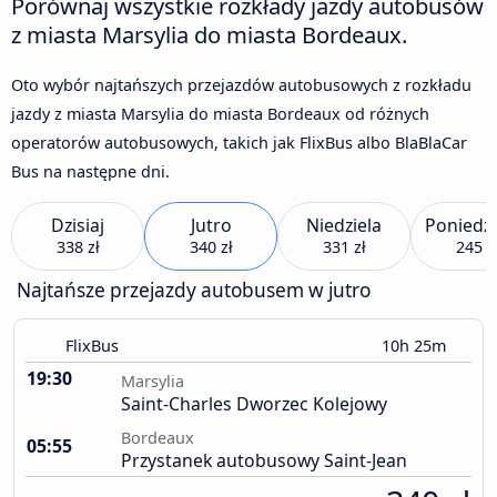
Porównaj wszystkie rozkłady jazdy autobusów
z miasta Marsylia do miasta Bordeaux.
Oto wybór najtańszych przejazdów autobusowych z rozkładu
jazdy z miasta Marsylia do miasta Bordeaux od różnych
operatorów autobusowych, takich jak FlixBus albo BlaBlaCar
Bus na następne dni.
Dzisiaj
Jutro
Niedziela
Poniedzi
338 zł
340 zł
331 zł
245 z
Najtańsze przejazdy autobusem w jutro
FlixBus
10h 25m
19:30
Marsylia
Saint-Charles Dworzec Kolejowy
Bordeaux
05:55
Przystanek autobusowy Saint-Jean