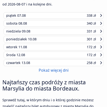
od
2026-08-07
i na kolejne dni.
piątek
07.08
338 zł
sobota
08.08
340 zł
niedziela
09.08
331 zł
poniedziałek
10.08
301 zł
wtorek
11.08
172 zł
środa
12.08
172 zł
czwartek
13.08
258 zł
Pokaż więcej dni
Najtańszy czas podróży z miasta
Marsylia do miasta Bordeaux.
Sprawdź tutaj, w którym dniu i o której godzinie możesz
znaleźć najtańszy bilet autobusowy z miasta Marsylia do