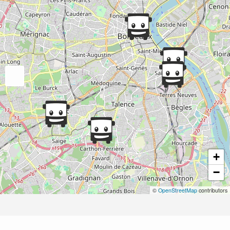
+
−
©
OpenStreetMap
contributors