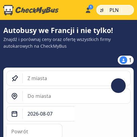
|
|
zł
PLN
Autobusy we Francji i nie tylko!
Znajdź i porównaj ceny oraz ofertę wszystkich firmy
autokarowych na CheckMyBus
1