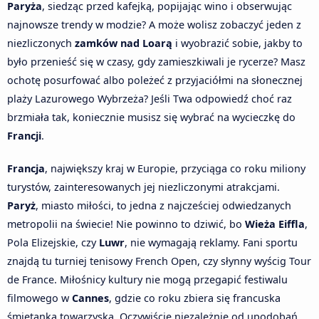
Paryża
, siedząc przed kafejką, popijając wino i obserwując
najnowsze trendy w modzie? A może wolisz zobaczyć jeden z
niezliczonych
zamków nad Loarą
i wyobrazić sobie, jakby to
było przenieść się w czasy, gdy zamieszkiwali je rycerze? Masz
ochotę posurfować albo poleżeć z przyjaciółmi na słonecznej
plaży Lazurowego Wybrzeża? Jeśli Twa odpowiedź choć raz
brzmiała tak, koniecznie musisz się wybrać na wycieczkę do
Francji
.
Francja
, największy kraj w Europie, przyciąga co roku miliony
turystów, zainteresowanych jej niezliczonymi atrakcjami.
Paryż
, miasto miłości, to jedna z najcześciej odwiedzanych
metropolii na świecie! Nie powinno to dziwić, bo
Wieża Eiffla
,
Pola Elizejskie, czy
Luwr
, nie wymagają reklamy. Fani sportu
znajdą tu turniej tenisowy French Open, czy słynny wyścig Tour
de France. Miłośnicy kultury nie mogą przegapić festiwalu
filmowego w
Cannes
, gdzie co roku zbiera się francuska
śmietanka towarzyska. Oczywiście niezależnie od upodobań,