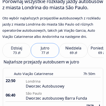
Porównaj wszystkie rozkłady jazdy autobusów
z miasta Londrina do miasta São Paulo.
Oto wybór najtańszych przejazdów autobusowych z rozkładu
jazdy z miasta Londrina do miasta São Paulo od różnych
operatorów autobusowych, takich jak Viação Garcia, Auto
Viação Catarinense albo Andorinha na następne dni.
Dzisiaj
Jutro
Niedziela
Poniedzi
73 zł
77 zł
69 zł
69 zł
Najtańsze przejazdy autobusem w jutro
Auto Viação Catarinense
7h 50m
22:50
Londrina
Dworzec Autobusowy
São Paulo
06:40
Dworzec autobusowy Barra Funda