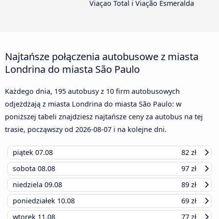
Viaçao Total i Viação Esmeralda
Najtańsze połączenia autobusowe z miasta
Londrina do miasta São Paulo
Każdego dnia, 195 autobusy z 10 firm autobusowych
odjeżdżają z miasta Londrina do miasta São Paulo: w
poniższej tabeli znajdziesz najtańsze ceny za autobus na tej
trasie, począwszy od
2026-08-07
i na kolejne dni.
piątek
07.08
82 zł
sobota
08.08
97 zł
niedziela
09.08
89 zł
poniedziałek
10.08
69 zł
wtorek
11.08
77 zł