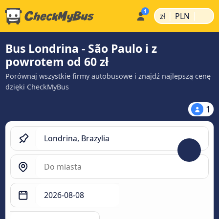
|
|
zł
PLN
Bus Londrina - São Paulo i z
powrotem od 60 zł
Porównaj wszystkie firmy autobusowe i znajdź najlepszą cenę
dzięki CheckMyBus
1