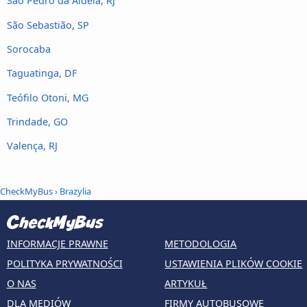
São Pedro da Aldeia, RJ
São Sebastião, SP
Sorocaba
Taguatinga, DF
Teófilo Otoni, MG
Trindade, GO
Valença, RJ
CheckMyBus
› Brazylia
INFORMACJE PRAWNE
METODOLOGIA
POLITYKA PRYWATNOŚCI
USTAWIENIA PLIKÓW COOKIE
O NAS
ARTYKUŁ
DLA MEDIÓW
FIRMY AUTOBUSOWE