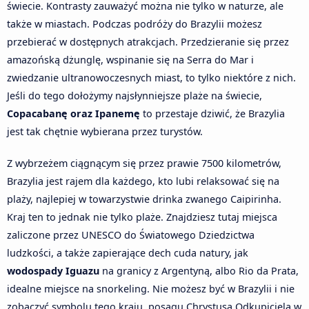
świecie. Kontrasty zauważyć można nie tylko w naturze, ale
także w miastach. Podczas podróży do Brazylii możesz
przebierać w dostępnych atrakcjach. Przedzieranie się przez
amazońską dżunglę, wspinanie się na Serra do Mar i
zwiedzanie ultranowoczesnych miast, to tylko niektóre z nich.
Jeśli do tego dołożymy najsłynniejsze plaże na świecie,
Copacabanę oraz Ipanemę
to przestaje dziwić, że Brazylia
jest tak chętnie wybierana przez turystów.
Z wybrzeżem ciągnącym się przez prawie 7500 kilometrów,
Brazylia jest rajem dla każdego, kto lubi relaksować się na
plaży, najlepiej w towarzystwie drinka zwanego Caipirinha.
Kraj ten to jednak nie tylko plaże. Znajdziesz tutaj miejsca
zaliczone przez UNESCO do Światowego Dziedzictwa
ludzkości, a także zapierające dech cuda natury, jak
wodospady Iguazu
na granicy z Argentyną, albo Rio da Prata,
idealne miejsce na snorkeling. Nie możesz być w Brazylii i nie
zobaczyć symbolu tego kraju, posągu Chrystusa Odkupiciela w