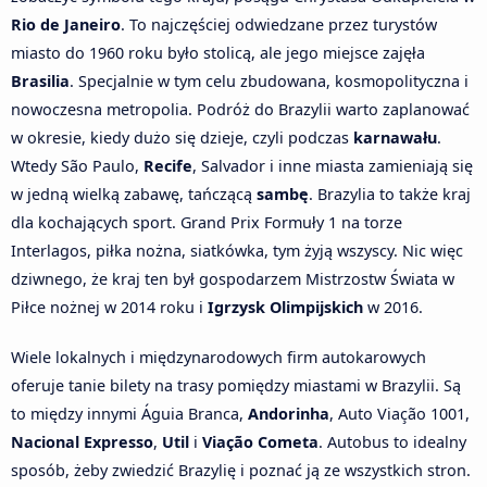
Rio de Janeiro
. To najczęściej odwiedzane przez turystów
miasto do 1960 roku było stolicą, ale jego miejsce zajęła
Brasilia
. Specjalnie w tym celu zbudowana, kosmopolityczna i
nowoczesna metropolia. Podróż do Brazylii warto zaplanować
w okresie, kiedy dużo się dzieje, czyli podczas
karnawału
.
Wtedy São Paulo,
Recife
, Salvador i inne miasta zamieniają się
w jedną wielką zabawę, tańczącą
sambę
. Brazylia to także kraj
dla kochających sport. Grand Prix Formuły 1 na torze
Interlagos, piłka nożna, siatkówka, tym żyją wszyscy. Nic więc
dziwnego, że kraj ten był gospodarzem Mistrzostw Świata w
Piłce nożnej w 2014 roku i
Igrzysk Olimpijskich
w 2016.
Wiele lokalnych i międzynarodowych firm autokarowych
oferuje tanie bilety na trasy pomiędzy miastami w Brazylii. Są
to między innymi Águia Branca,
Andorinha
, Auto Viação 1001,
Nacional Expresso
,
Util
i
Viação Cometa
. Autobus to idealny
sposób, żeby zwiedzić Brazylię i poznać ją ze wszystkich stron.