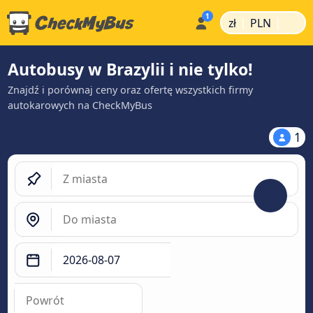
|
|
zł
PLN
Autobusy w Brazylii i nie tylko!
Znajdź i porównaj ceny oraz ofertę wszystkich firmy
autokarowych na CheckMyBus
1