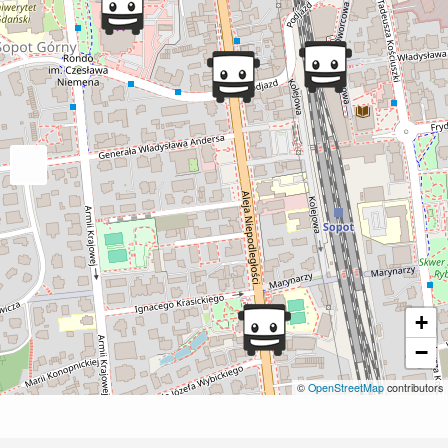
+
−
©
OpenStreetMap
contributors