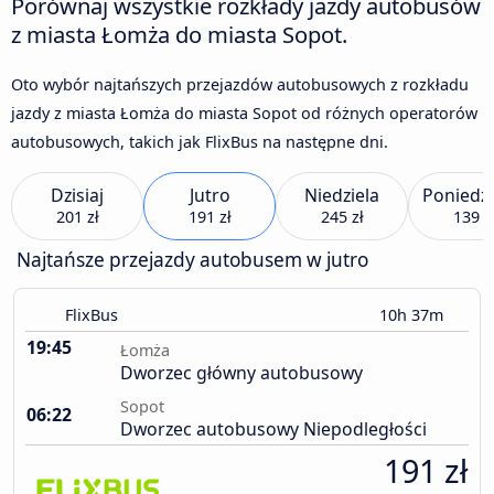
Porównaj wszystkie rozkłady jazdy autobusów
z miasta Łomża do miasta Sopot.
Oto wybór najtańszych przejazdów autobusowych z rozkładu
jazdy z miasta Łomża do miasta Sopot od różnych operatorów
autobusowych, takich jak FlixBus na następne dni.
Dzisiaj
Jutro
Niedziela
Poniedzi
201 zł
191 zł
245 zł
139 z
Najtańsze przejazdy autobusem w jutro
FlixBus
10h 37m
19:45
Łomża
Dworzec główny autobusowy
Sopot
06:22
Dworzec autobusowy Niepodległości
191 zł