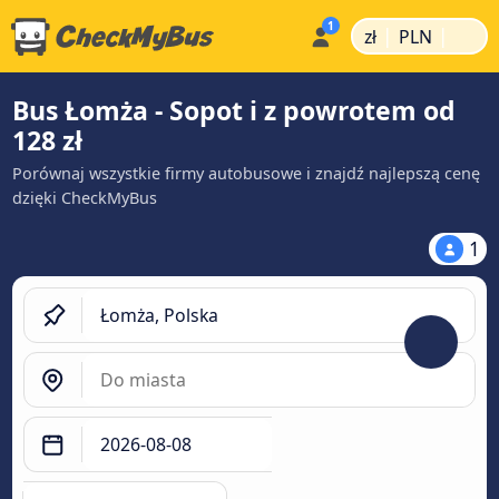
|
|
zł
PLN
Bus Łomża - Sopot i z powrotem od
128 zł
Porównaj wszystkie firmy autobusowe i znajdź najlepszą cenę
dzięki CheckMyBus
1