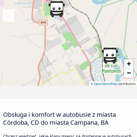
+
−
©
OpenStreetMap
contributors
Obsługa i komfort w autobusie z miasta
Córdoba, CD do miasta Campana, BA
Chcesz wiedzieć, jakie klasy miejsc są dostępne w autobusach