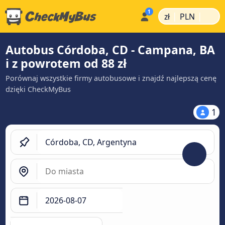
|
|
zł
PLN
Autobus Córdoba, CD - Campana, BA
i z powrotem od 88 zł
Porównaj wszystkie firmy autobusowe i znajdź najlepszą cenę
dzięki CheckMyBus
1