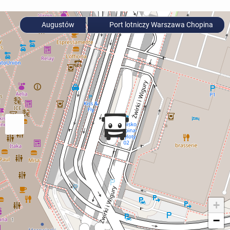
Augustów
Port lotniczy Warszawa Chopina
+
−