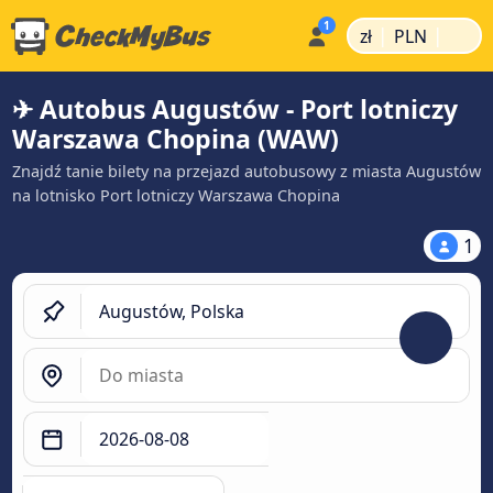
|
|
zł
PLN
✈ Autobus Augustów - Port lotniczy
Warszawa Chopina (WAW)
Znajdź tanie bilety na przejazd autobusowy z miasta Augustów
na lotnisko Port lotniczy Warszawa Chopina
1