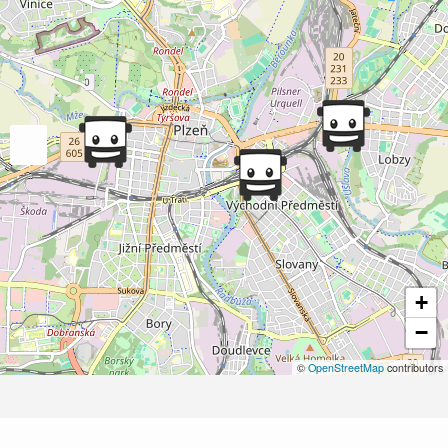
+
−
©
OpenStreetMap
contributors