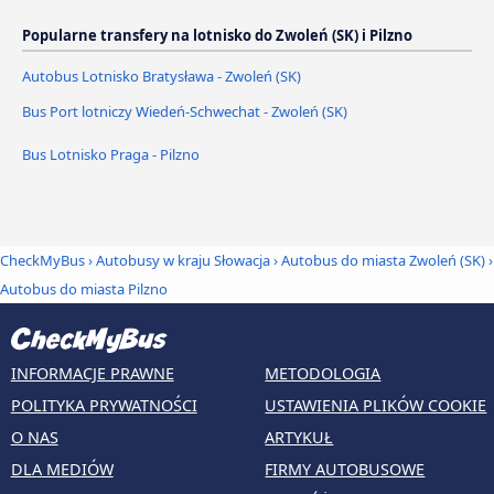
Popularne transfery na lotnisko do Zwoleń (SK) i Pilzno
Autobus Lotnisko Bratysława - Zwoleń (SK)
Bus Port lotniczy Wiedeń-Schwechat - Zwoleń (SK)
Bus Lotnisko Praga - Pilzno
CheckMyBus
›
Autobusy w kraju Słowacja
›
Autobus do miasta Zwoleń (SK)
›
Autobus do miasta Pilzno
INFORMACJE PRAWNE
METODOLOGIA
POLITYKA PRYWATNOŚCI
USTAWIENIA PLIKÓW COOKIE
O NAS
ARTYKUŁ
DLA MEDIÓW
FIRMY AUTOBUSOWE