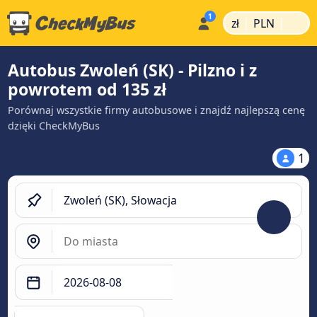
|
|
zł
PLN
Autobus Zwoleń (SK) - Pilzno i z
powrotem od 135 zł
Porównaj wszystkie firmy autobusowe i znajdź najlepszą cenę
dzięki CheckMyBus
1