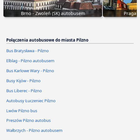
Brno - Zwoleń (SK) autobusem
Praga Z
Połączenia autobusowe do miasta Pilzno
Bus Bratysława - Pilzno
Elblag - Pilzno autobusem
Bus Karlowe Wary - Pilzno
Busy Kijów - Pilzno
Bus Liberec - Pilzno
Autobusy Łuczeniec Pilzno
Lwów Pilzno bus
Preszów Pilzno autobus
Wałbrzych - Pilzno autobusem