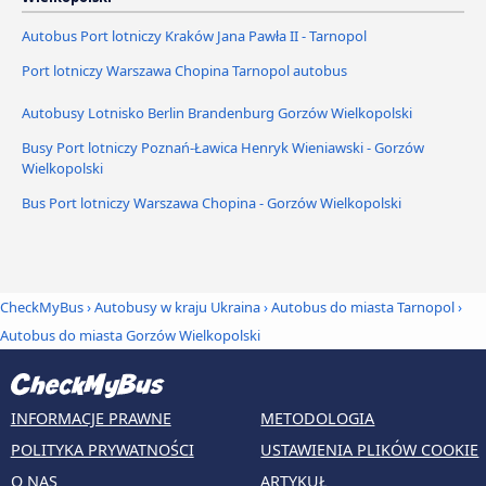
Autobus Port lotniczy Kraków Jana Pawła II - Tarnopol
Port lotniczy Warszawa Chopina Tarnopol autobus
Autobusy Lotnisko Berlin Brandenburg Gorzów Wielkopolski
Busy Port lotniczy Poznań-Ławica Henryk Wieniawski - Gorzów
Wielkopolski
Bus Port lotniczy Warszawa Chopina - Gorzów Wielkopolski
CheckMyBus
›
Autobusy w kraju Ukraina
›
Autobus do miasta Tarnopol
›
Autobus do miasta Gorzów Wielkopolski
INFORMACJE PRAWNE
METODOLOGIA
POLITYKA PRYWATNOŚCI
USTAWIENIA PLIKÓW COOKIE
O NAS
ARTYKUŁ