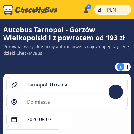
|
|
zł
PLN
Autobus Tarnopol - Gorzów
Wielkopolski i z powrotem od 193 zł
Porównaj wszystkie firmy autobusowe i znajdź najlepszą cenę
dzięki CheckMyBus
1