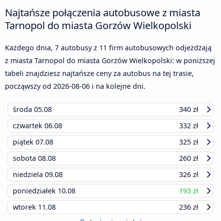
Najtańsze połączenia autobusowe z miasta
Tarnopol do miasta Gorzów Wielkopolski
Każdego dnia, 7 autobusy z 11 firm autobusowych odjeżdżają
z miasta Tarnopol do miasta Gorzów Wielkopolski: w poniższej
tabeli znajdziesz najtańsze ceny za autobus na tej trasie,
począwszy od
2026-08-06
i na kolejne dni.
środa
05.08
340 zł
czwartek
06.08
332 zł
piątek
07.08
325 zł
sobota
08.08
260 zł
niedziela
09.08
326 zł
poniedziałek
10.08
193 zł
wtorek
11.08
236 zł