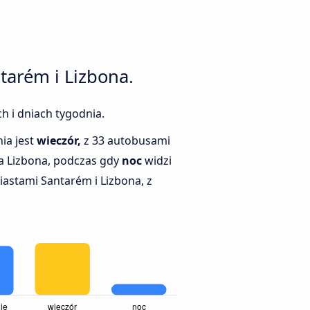
tarém i Lizbona.
h i dniach tygodnia.
ia jest
wieczór,
z 33 autobusami
a Lizbona, podczas gdy
noc
widzi
astami Santarém i Lizbona, z