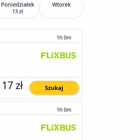
Poniedziałek
Wtorek
13 zł
1h 0m
17 zł
Szukaj
1h 0m