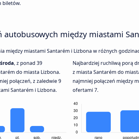
 biletów.
eń autobusowych między miastami San
enia między miastami Santarém i Lizbona w różnych godzinac
środa
, z ponad 39
Najbardziej ruchliwą porą dn
ntarém do miasta Lizbona.
z miasta Santarém do miast
iej połączeń, z zaledwie 9
najmniej połączeń między mi
ami Santarém i Lizbona.
ofertami 7.