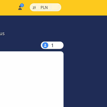
|
|
zł
PLN
us
1