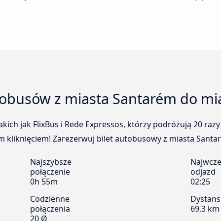
tobusów z miasta Santarém do mi
kich jak FlixBus i Rede Expressos, którzy podróżują 20 ra
 kliknięciem! Zarezerwuj bilet autobusowy z miasta Santaré
Najszybsze
Najwcze
połączenie
odjazd
0h 55m
02:25
Codzienne
Dystans
połączenia
69,3 km
20 Ø