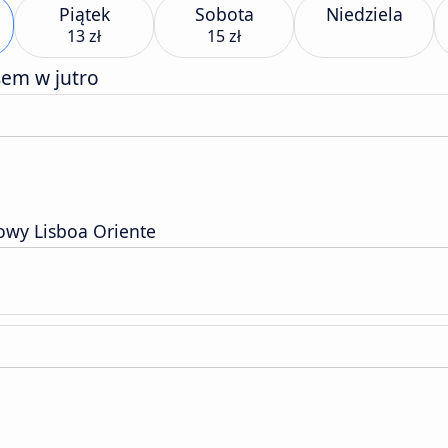
Piątek
Sobota
Niedziela
13 zł
15 zł
sem w jutro
owy Lisboa Oriente