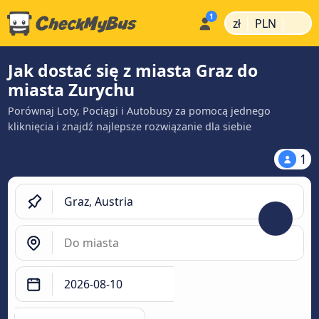
|
|
zł
PLN
Jak dostać się z miasta Graz do
miasta Zurychu
Porównaj Loty, Pociągi i Autobusy za pomocą jednego
kliknięcia i znajdź najlepsze rozwiązanie dla siebie
1