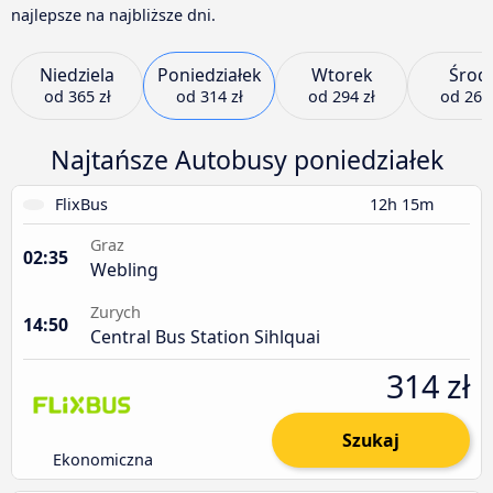
najlepsze na najbliższe dni.
Niedziela
Poniedziałek
Wtorek
Środ
od
365 zł
od
314 zł
od
294 zł
od
269 
Najtańsze Autobusy poniedziałek
FlixBus
12h 15m
Graz
02:35
Webling
Zurych
14:50
Central Bus Station Sihlquai
314 zł
Szukaj
Ekonomiczna