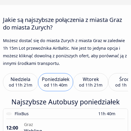
Jakie są najszybsze połączenia z miasta Graz
do miasta Zurych?
Możesz dostać się do miasta Zurych z miasta Graz w zaledwie
1h 15m Lot przewoźnika AirBaltic. Nie jest to jedyna opcja i
możesz kliknąć dowolną z poniższych ofert, aby porównać ją z
innymi środkami transportu.
Niedziela
Poniedziałek
Wtorek
Środ
od
11h 21m
od
11h 40m
od
11h 21m
od
1h 
Najszybsze Autobusy poniedziałek
FlixBus
11h 40m
Graz
12:00
Webling