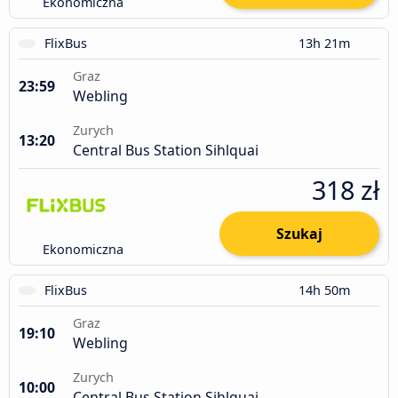
Ekonomiczna
FlixBus
13h 21m
Graz
23:59
Webling
Zurych
13:20
Central Bus Station Sihlquai
318 zł
Szukaj
Ekonomiczna
FlixBus
14h 50m
Graz
19:10
Webling
Zurych
10:00
Central Bus Station Sihlquai