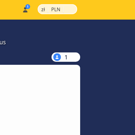
|
|
zł
PLN
us
1