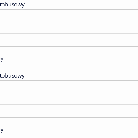
utobusowy
wy
utobusowy
wy