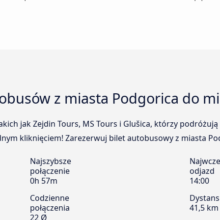
tobusów z miasta Podgorica do mi
ich jak Zejdin Tours, MS Tours i Glušica, którzy podróżuj
nym kliknięciem! Zarezerwuj bilet autobusowy z miasta Podg
Najszybsze
Najwcze
połączenie
odjazd
0h 57m
14:00
Codzienne
Dystans
połączenia
41,5 km
22 Ø