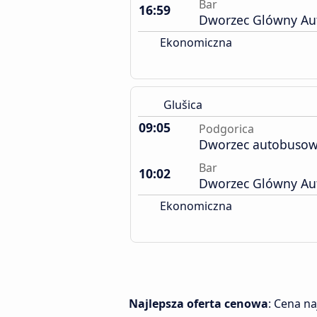
Bar
16:59
Dworzec Glówny A
Ekonomiczna
Glušica
09:05
Podgorica
Dworzec autobuso
Bar
10:02
Dworzec Glówny A
Ekonomiczna
Najlepsza oferta cenowa
: Cena n