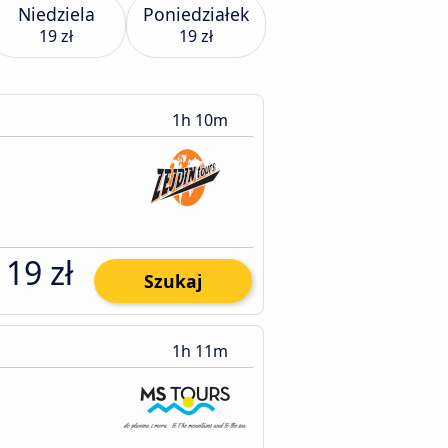
Niedziela
Poniedziałek
19 zł
19 zł
1h 10m
19 zł
Szukaj
1h 11m