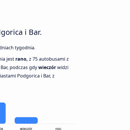
orica i Bar.
dniach tygodnia.
ia jest
rano,
z 75 autobusami z
 Bar, podczas gdy
wieczór
widzi
astami Podgorica i Bar, z