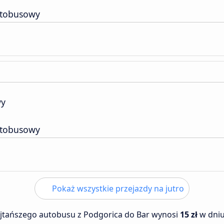
utobusowy
wy
utobusowy
Pokaż wszystkie przejazdy na jutro
ajtańszego autobusu z Podgorica do Bar wynosi
15 zł
w dni