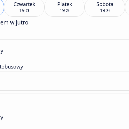
Czwartek
Piątek
Sobota
19 zł
19 zł
19 zł
sem w jutro
wy
utobusowy
wy