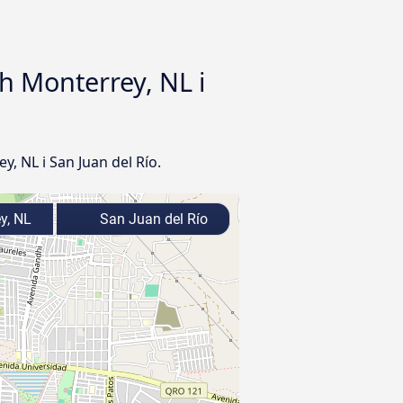
h Monterrey, NL i
 NL i San Juan del Río.
y, NL
San Juan del Río