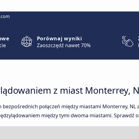
g.com
lowe
Porównaj wyniki
cie
Zaoszczędź nawet 70%
lądowaniem z miast Monterrey, NL
ch bezpośrednich połączeń między miastami Monterrey, NL a 
międzylądowaniem między tymi dwoma miastami. Sprawdź of