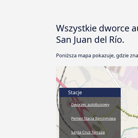
Wszystkie dworce a
San Juan del Río.
Poniższa mapa pokazuje, gdzie zna
Stacje
Dworzec autobusowy
Pemex Stacja Benzynowa
Santa Cruz Terraza