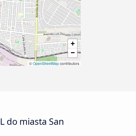
+
−
©
OpenStreetMap
contributors
NL do miasta San