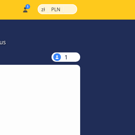
|
|
zł
PLN
us
1