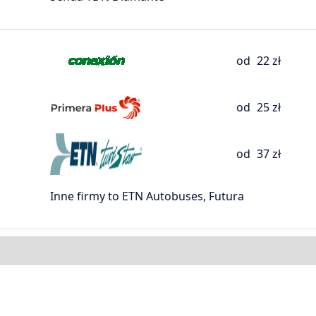
od
22 zł
od
25 zł
od
37 zł
Inne firmy to ETN Autobuses, Futura