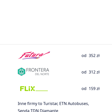
od
352 zł
od
312 zł
od
159 zł
Inne firmy to Turistar, ETN Autobuses,
Senda TDN Diamante