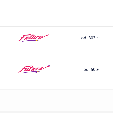
od
303 zł
od
50 zł