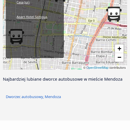
Casa Juri
Apart Hotel Soltigua
+
−
©
OpenStreetMap
contributors
Najbardziej lubiane dworce autobusowe w mieście Mendoza
Dworzec autobusowy, Mendoza