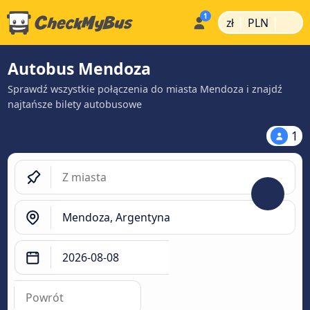
|
|
zł
PLN
Autobus Mendoza
Sprawdź wszystkie połączenia do miasta Mendoza i znajdź
najtańsze bilety autobusowe
1