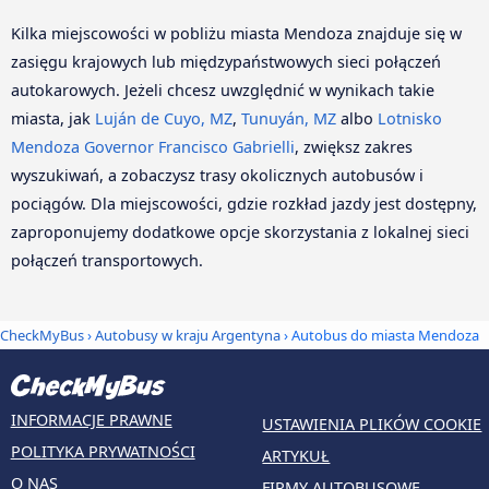
Kilka miejscowości w pobliżu miasta Mendoza znajduje się w
zasięgu krajowych lub międzypaństwowych sieci połączeń
autokarowych. Jeżeli chcesz uwzględnić w wynikach takie
miasta, jak
Luján de Cuyo, MZ
,
Tunuyán, MZ
albo
Lotnisko
Mendoza Governor Francisco Gabrielli
, zwiększ zakres
wyszukiwań, a zobaczysz trasy okolicznych autobusów i
pociągów. Dla miejscowości, gdzie rozkład jazdy jest dostępny,
zaproponujemy dodatkowe opcje skorzystania z lokalnej sieci
połączeń transportowych.
CheckMyBus
›
Autobusy w kraju Argentyna
› Autobus do miasta Mendoza
INFORMACJE PRAWNE
USTAWIENIA PLIKÓW COOKIE
POLITYKA PRYWATNOŚCI
ARTYKUŁ
O NAS
FIRMY AUTOBUSOWE