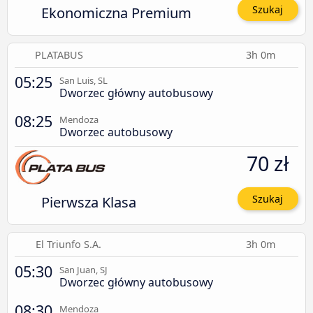
Ekonomiczna Premium
Szukaj
PLATABUS
3h 0m
05:25
San Luis, SL
Dworzec główny autobusowy
08:25
Mendoza
Dworzec autobusowy
70 zł
Pierwsza Klasa
Szukaj
El Triunfo S.A.
3h 0m
05:30
San Juan, SJ
Dworzec główny autobusowy
08:30
Mendoza