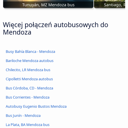
Tunuyán, MZ Mendoza bus
Santiago, 
Więcej połączeń autobusowych do
Mendoza
Busy Bahía Blanca - Mendoza
Bariloche Mendoza autobus
Chilecito, LR Mendoza bus
Cipolletti Mendoza autobus
Bus Córdoba, CD - Mendoza
Bus Corrientes - Mendoza
Autobusy Eugenio Bustos Mendoza
Bus Junín - Mendoza
La Plata, BA Mendoza bus