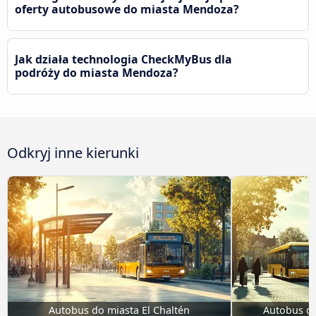
oferty autobusowe do miasta Mendoza?
Jak działa technologia CheckMyBus dla
podróży do miasta Mendoza?
Odkryj inne kierunki
Autobus do miasta El Chaltén
Autobus do