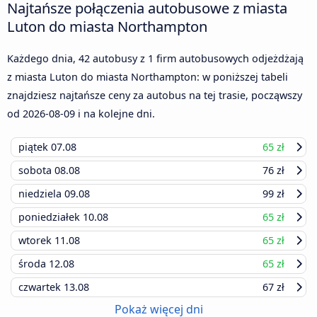
Najtańsze połączenia autobusowe z miasta
Luton do miasta Northampton
Każdego dnia, 42 autobusy z 1 firm autobusowych odjeżdżają
z miasta Luton do miasta Northampton: w poniższej tabeli
znajdziesz najtańsze ceny za autobus na tej trasie, począwszy
od
2026-08-09
i na kolejne dni.
piątek
07.08
65 zł
sobota
08.08
76 zł
niedziela
09.08
99 zł
poniedziałek
10.08
65 zł
wtorek
11.08
65 zł
środa
12.08
65 zł
czwartek
13.08
67 zł
Pokaż więcej dni