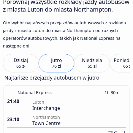
Porównaj wszystkie rozkłady jazdy autobusów
z miasta Luton do miasta Northampton.
Oto wybór najtańszych przejazdów autobusowych z rozkładu
jazdy z miasta Luton do miasta Northampton od różnych
operatorów autobusowych, takich jak National Express na
następne dni.
Dzisiaj
Jutro
Niedziela
Poniedzi
65 zł
76 zł
65 zł
65 zł
Najtańsze przejazdy autobusem w jutro
National Express
1h 30m
21:40
Luton
Interchange
Northampton
23:10
Town Centre