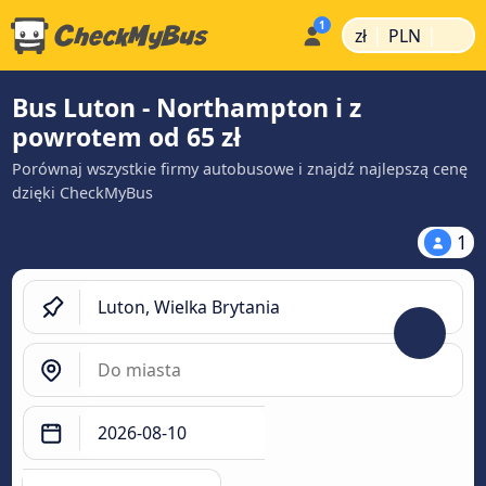
|
|
zł
PLN
Bus Luton - Northampton i z
powrotem od 65 zł
Porównaj wszystkie firmy autobusowe i znajdź najlepszą cenę
dzięki CheckMyBus
1