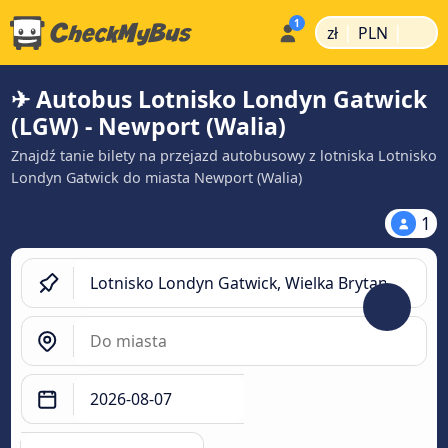
|
|
zł
PLN
✈ Autobus Lotnisko Londyn Gatwick
(LGW) - Newport (Walia)
Znajdź tanie bilety na przejazd autobusowy z lotniska Lotnisko
Londyn Gatwick do miasta Newport (Walia)
1