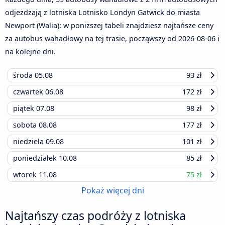
odjeżdżają z lotniska Lotnisko Londyn Gatwick do miasta
Newport (Walia): w poniższej tabeli znajdziesz najtańsze ceny
za autobus wahadłowy na tej trasie, począwszy od
2026-08-06
i
na kolejne dni.
środa
05.08
93 zł
czwartek
06.08
172 zł
piątek
07.08
98 zł
sobota
08.08
177 zł
niedziela
09.08
101 zł
poniedziałek
10.08
85 zł
wtorek
11.08
75 zł
Pokaż więcej dni
Najtańszy czas podróży z lotniska