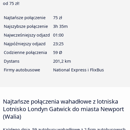
od 75 zł!
Najtańsze połączenie
75 zł
Najszybsze połączenie
3h 35m
Najwcześniejszy odjazd
01:00
Najpóźniejszy odjazd
23:25
Codzienne połączenia
59 Ø
Dystans
201,2 km
Firmy autobusowe
National Express i FlixBus
Najtańsze połączenia wahadłowe z lotniska
Lotnisko Londyn Gatwick do miasta Newport
(Walia)
Każdego dnia, 59 autobusy wahadłowe z 2 firm autobusowych