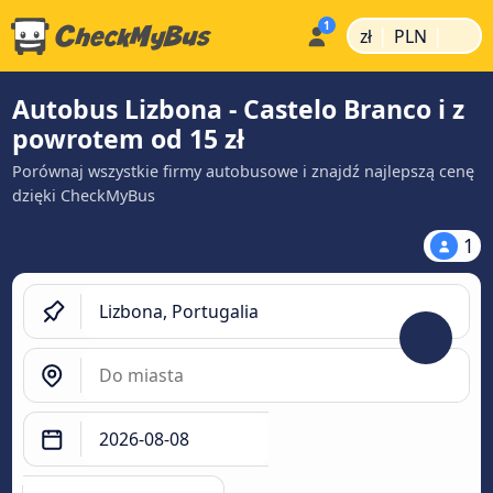
|
|
zł
PLN
Autobus Lizbona - Castelo Branco i z
powrotem od 15 zł
Porównaj wszystkie firmy autobusowe i znajdź najlepszą cenę
dzięki CheckMyBus
1