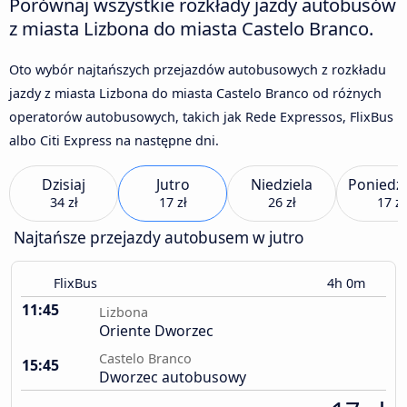
Porównaj wszystkie rozkłady jazdy autobusów
z miasta Lizbona do miasta Castelo Branco.
Oto wybór najtańszych przejazdów autobusowych z rozkładu
jazdy z miasta Lizbona do miasta Castelo Branco od różnych
operatorów autobusowych, takich jak Rede Expressos, FlixBus
albo Citi Express na następne dni.
Dzisiaj
Jutro
Niedziela
Poniedzi
34 zł
17 zł
26 zł
17 zł
Najtańsze przejazdy autobusem w jutro
FlixBus
4h 0m
11:45
Lizbona
Oriente Dworzec
Castelo Branco
15:45
Dworzec autobusowy