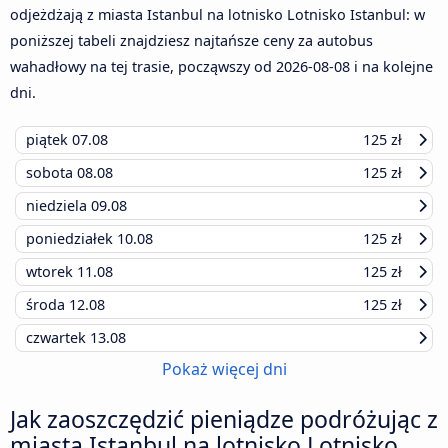
odjeżdżają z miasta Istanbul na lotnisko Lotnisko Istanbul: w
poniższej tabeli znajdziesz najtańsze ceny za autobus
wahadłowy na tej trasie, począwszy od
2026-08-08
i na kolejne
dni.
piątek
07.08
125 zł
sobota
08.08
125 zł
niedziela
09.08
poniedziałek
10.08
125 zł
wtorek
11.08
125 zł
środa
12.08
125 zł
czwartek
13.08
Pokaż więcej dni
Jak zaoszczędzić pieniądze podróżując z
miasta Istanbul na lotnisko Lotnisko