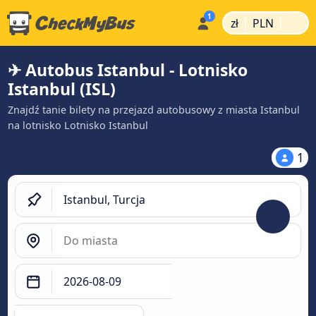
|
|
zł
PLN
✈ Autobus Istanbul - Lotnisko
Istanbul (ISL)
Znajdź tanie bilety na przejazd autobusowy z miasta Istanbul
na lotnisko Lotnisko Istanbul
1