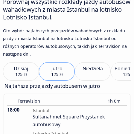
Porównaj wszystkie rozkłady jazdy autobusów
wahadłowych z miasta Istanbul na lotnisko
Lotnisko Istanbul.
Oto wybór najtańszych przejazdów wahadłowych z rozkładu
jazdy z miasta Istanbul na lotnisko Lotnisko Istanbul od
różnych operatorów autobusowych, takich jak Terravision na
następne dni.
Dzisiaj
Jutro
Niedziela
Poniedzi
125 zł
125 zł
125 z
Najtańsze przejazdy autobusem w jutro
Terravision
1h 0m
18:00
Istanbul
Sultanahmet Square Przystanek
autobusowy
Lotnisko Istanbul