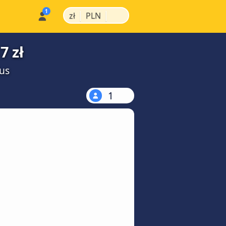
|
|
zł
PLN
7 zł
us
1