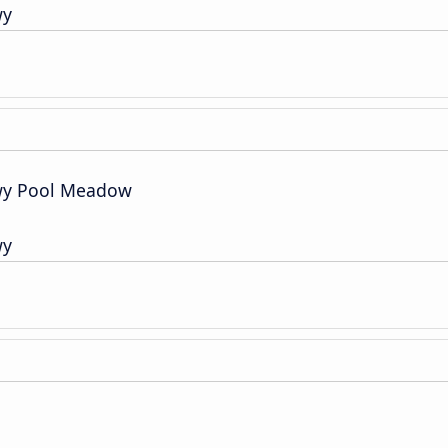
wy
wy Pool Meadow
wy