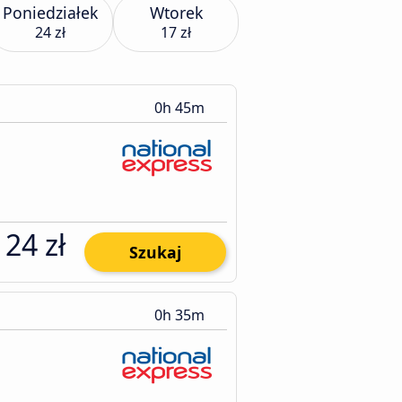
Poniedziałek
Wtorek
24 zł
17 zł
0h 45m
24 zł
Szukaj
0h 35m