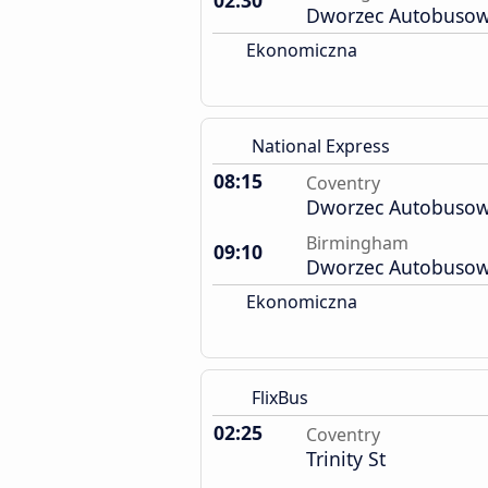
02:30
Dworzec Autobuso
Ekonomiczna
National Express
08:15
Coventry
Dworzec Autobuso
Birmingham
09:10
Dworzec Autobuso
Ekonomiczna
FlixBus
02:25
Coventry
Trinity St