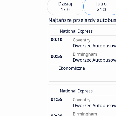
Dzisiaj
Jutro
17 zł
24 zł
Najtańsze przejazdy autobu
National Express
00:10
Coventry
Dworzec Autobuso
Birmingham
00:55
Dworzec Autobuso
Ekonomiczna
National Express
01:55
Coventry
Dworzec Autobuso
Birmingham