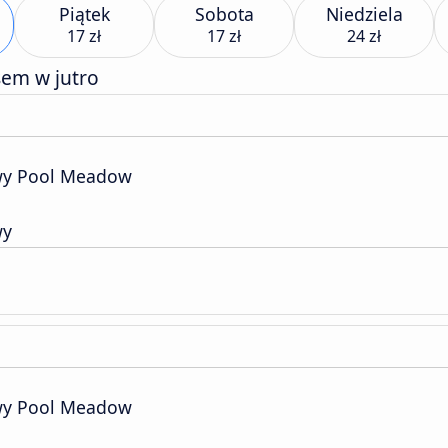
Piątek
Sobota
Niedziela
17 zł
17 zł
24 zł
sem w jutro
wy Pool Meadow
wy
wy Pool Meadow