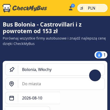
|
|
zł
PLN
Bus Bolonia - Castrovillari i z
powrotem od 153 zł
Porównaj wszystkie firmy autobusowe i znajdź najlepszą cenę
dzięki CheckMyBus
1