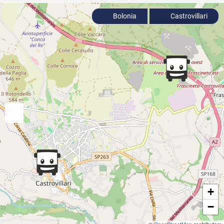
Bolonia
Castrovillari
+
−