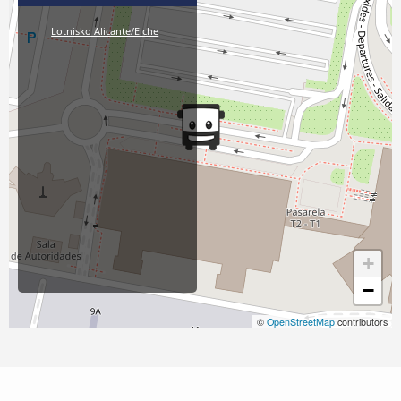
Lotnisko Alicante/Elche
+
−
©
OpenStreetMap
contributors