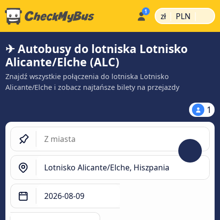
|
|
zł
PLN
✈ Autobusy do lotniska Lotnisko
Alicante/Elche (ALC)
Znajdź wszystkie połączenia do lotniska Lotnisko
Alicante/Elche i zobacz najtańsze bilety na przejazdy
1