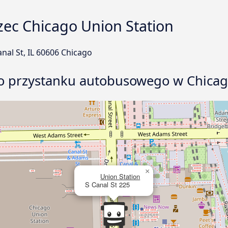
zec Chicago Union Station
anal St, IL 60606 Chicago
ego przystanku autobusowego w Chica
×
Union Station
S Canal St 225