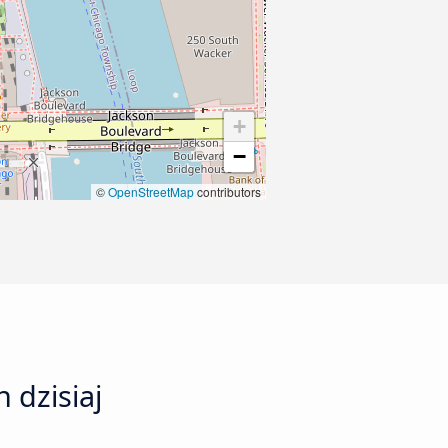
+
−
©
OpenStreetMap
contributors
 dzisiaj