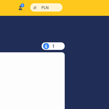
|
|
zł
PLN
1