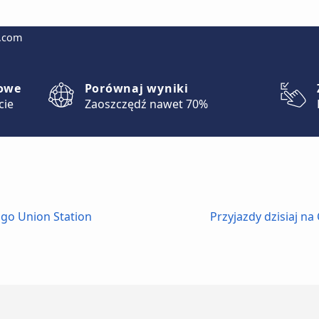
g.com
lowe
Porównaj wyniki
cie
Zaoszczędź nawet 70%
ago Union Station
Przyjazdy dzisiaj na