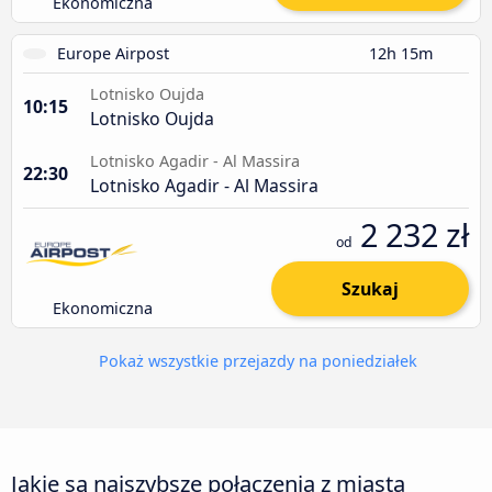
Ekonomiczna
Europe Airpost
12h 15m
Lotnisko Oujda
10:15
Lotnisko Oujda
Lotnisko Agadir - Al Massira
22:30
Lotnisko Agadir - Al Massira
2 232 zł
od
Szukaj
Ekonomiczna
Pokaż wszystkie przejazdy na poniedziałek
Jakie są najszybsze połączenia z miasta