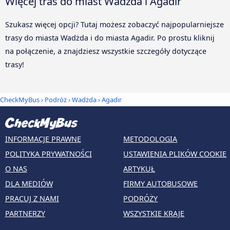
Więcej tras do miast Wadżda i Agadir
Szukasz więcej opcji? Tutaj możesz zobaczyć najpopularniejsze
trasy do miasta Wadżda i do miasta Agadir. Po prostu kliknij
na połączenie, a znajdziesz wszystkie szczegóły dotyczące
trasy!
CheckMyBus
›
Podróż
›
Wadżda
›
Agadir
INFORMACJE PRAWNE
METODOLOGIA
POLITYKA PRYWATNOŚCI
USTAWIENIA PLIKÓW COOKIE
O NAS
ARTYKUŁ
DLA MEDIÓW
FIRMY AUTOBUSOWE
PRACUJ Z NAMI
PODRÓŻY
PARTNERZY
WSZYSTKIE KRAJE