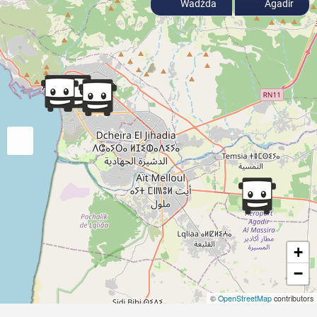
Wadżda
Agadir
+
−
©
OpenStreetMap
contributors