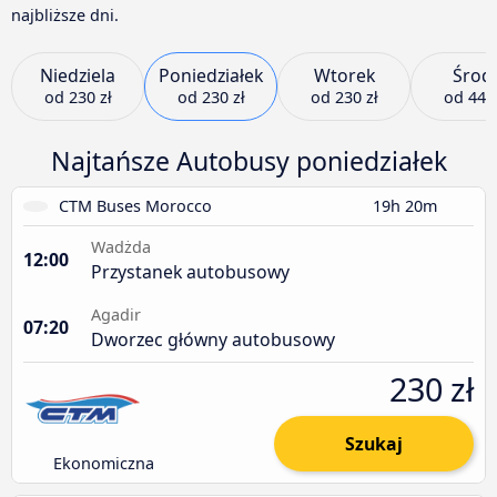
najbliższe dni.
Niedziela
Poniedziałek
Wtorek
Środ
od
230 zł
od
230 zł
od
230 zł
od
447 
Najtańsze Autobusy poniedziałek
CTM Buses Morocco
19h 20m
Wadżda
12:00
Przystanek autobusowy
Agadir
07:20
Dworzec główny autobusowy
230 zł
Szukaj
Ekonomiczna