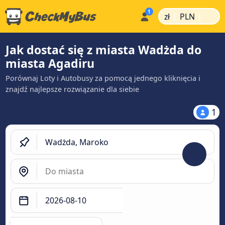
|
|
zł
PLN
Jak dostać się z miasta Wadżda do
miasta Agadiru
Porównaj Loty i Autobusy za pomocą jednego kliknięcia i
znajdź najlepsze rozwiązanie dla siebie
1