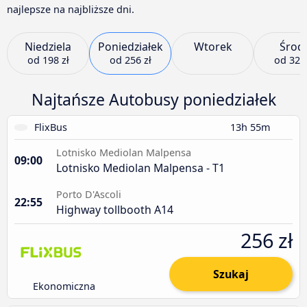
najlepsze na najbliższe dni.
Niedziela
Poniedziałek
Wtorek
Środ
od
198 zł
od
256 zł
od
329 
Najtańsze Autobusy poniedziałek
FlixBus
13h 55m
Lotnisko Mediolan Malpensa
09:00
Lotnisko Mediolan Malpensa - T1
Porto D'Ascoli
22:55
Highway tollbooth A14
256 zł
Szukaj
Ekonomiczna