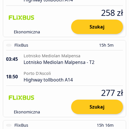
258 zł
Szukaj
Ekonomiczna
FlixBus
15h 5m
Lotnisko Mediolan Malpensa
03:45
Lotnisko Mediolan Malpensa - T2
Porto D'Ascoli
18:50
Highway tollbooth A14
277 zł
Szukaj
Ekonomiczna
FlixBus
15h 16m