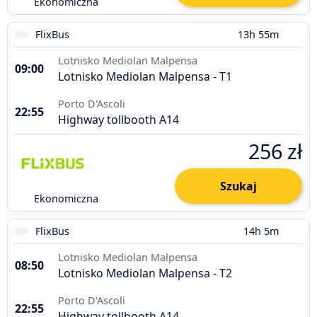
Ekonomiczna
FlixBus
13h 55m
Lotnisko Mediolan Malpensa
09:00
Lotnisko Mediolan Malpensa - T1
Porto D'Ascoli
22:55
Highway tollbooth A14
256 zł
Szukaj
Ekonomiczna
FlixBus
14h 5m
Lotnisko Mediolan Malpensa
08:50
Lotnisko Mediolan Malpensa - T2
Porto D'Ascoli
22:55
Highway tollbooth A14