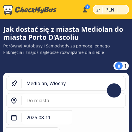
|
|
zł
PLN
Jak dostać się z miasta Mediolan do
miasta Porto D'Ascoliu
Porównaj Autobusy i Samochody za pomocą jednego
kliknięcia i znajdź najlepsze rozwiązanie dla siebie
1