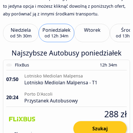
to jedyna opcja i możesz kliknąć dowolną z poniższych ofert,
aby porównać ją z innymi środkami transportu.
Niedziela
Poniedziałek
Wtorek
Środ
od
5h 30m
od
12h 34m
od
13h 
Najszybsze Autobusy poniedziałek
FlixBus
12h 34m
Lotnisko Mediolan Malpensa
07:50
Lotnisko Mediolan Malpensa - T1
Porto D'Ascoli
20:24
Przystanek Autobusowy
288 zł
Szukaj