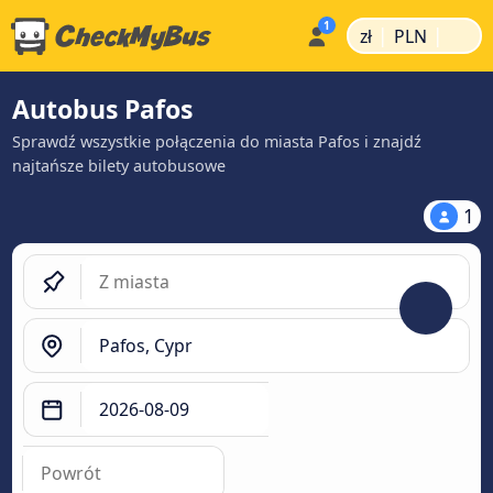
|
|
zł
PLN
Autobus Pafos
Sprawdź wszystkie połączenia do miasta Pafos i znajdź
najtańsze bilety autobusowe
1