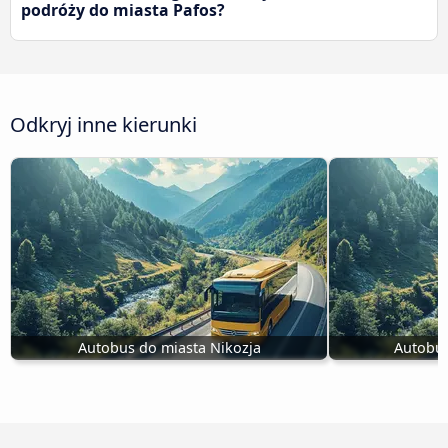
podróży do miasta Pafos?
Odkryj inne kierunki
Autobus do miasta Nikozja
Autobus