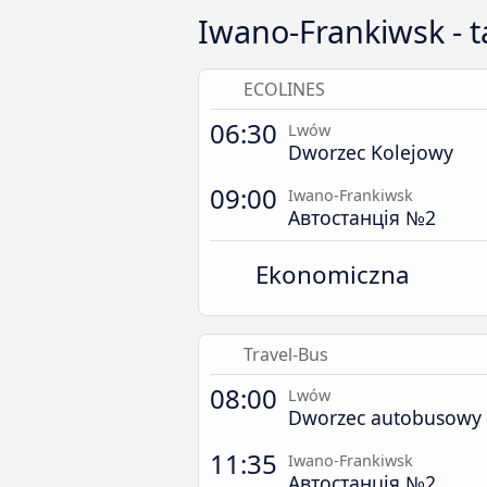
Iwano-Frankiwsk - 
ECOLINES
06:30
Lwów
Dworzec Kolejowy
09:00
Iwano-Frankiwsk
Автостанція №2
Ekonomiczna
Travel-Bus
08:00
Lwów
Dworzec autobusowy L
11:35
Iwano-Frankiwsk
Автостанція №2