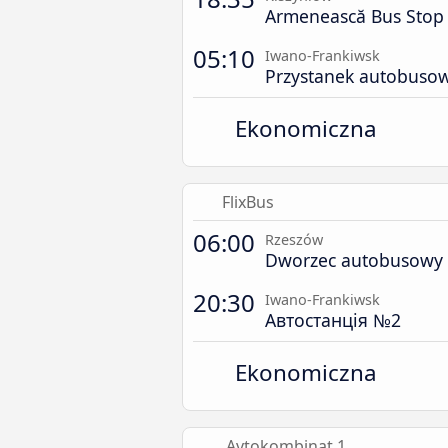
Armenească Bus Stop
05:10
Iwano-Frankiwsk
Przystanek autobuso
Ekonomiczna
FlixBus
06:00
Rzeszów
Dworzec autobusowy 
20:30
Iwano-Frankiwsk
Автостанція №2
Ekonomiczna
Avtokombinat 1