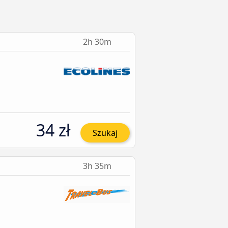
u
2h 30m
34 zł
Szukaj
3h 35m