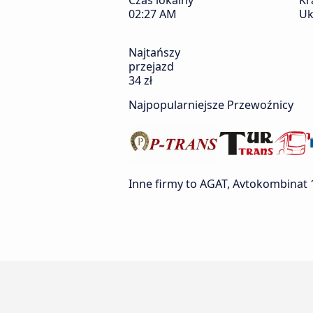
Czas lokalny
Kr
02:27 AM
Uk
Najtańszy
przejazd
34 zł
Najpopularniejsze Przewoźnicy
Inne firmy to AGAT, Avtokombinat 1