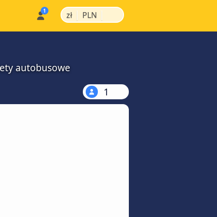
|
|
zł
PLN
ilety autobusowe
1