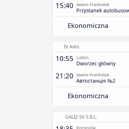
15:40
Iwano-Frankiwsk
Przystanek autobuso
Ekonomiczna
IV Avto
10:55
Lublin
Dworzec główny
21:20
Iwano-Frankiwsk
Автостанція №2
Ekonomiczna
GALIZ-SV S.R.L.
18:35
Kiszyniów