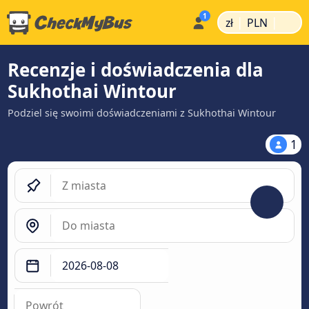
|
|
zł
PLN
Recenzje i doświadczenia dla
Sukhothai Wintour
Podziel się swoimi doświadczeniami z Sukhothai Wintour
1