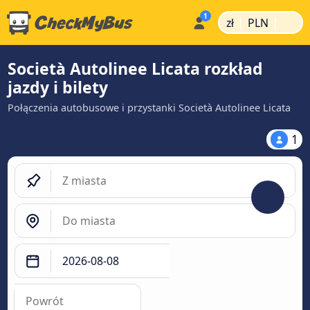
|
|
zł
PLN
Società Autolinee Licata rozkład
jazdy i bilety
Połączenia autobusowe i przystanki Società Autolinee Licata
1