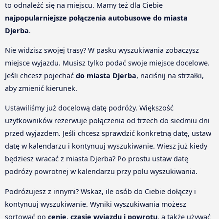
to odnaleźć się na miejscu. Mamy też dla Ciebie
najpopularniejsze połączenia autobusowe do miasta
Djerba
.
Nie widzisz swojej trasy? W pasku wyszukiwania zobaczysz
miejsce wyjazdu. Musisz tylko podać swoje miejsce docelowe.
Jeśli chcesz pojechać
do miasta Djerba
, naciśnij na strzałki,
aby zmienić kierunek.
Ustawiliśmy już docelową datę podróży. Większość
użytkowników rezerwuje połączenia od trzech do siedmiu dni
przed wyjazdem. Jeśli chcesz sprawdzić konkretną datę, ustaw
datę w kalendarzu i kontynuuj wyszukiwanie. Wiesz już kiedy
będziesz wracać z miasta Djerba? Po prostu ustaw datę
podróży powrotnej w kalendarzu przy polu wyszukiwania.
Podróżujesz z innymi? Wskaż, ile osób do Ciebie dołączy i
kontynuuj wyszukiwanie. Wyniki wyszukiwania możesz
sortować po
cenie, czasie wyjazdu i powrotu
, a także używać