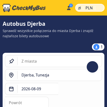
|
|
zł
PLN
Autobus Djerba
Sprawdź wszystkie połączenia do miasta Djerba i znajdź
najtańsze bilety autobusowe
1