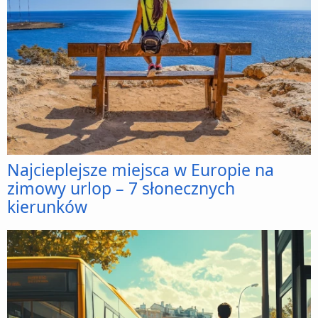
Najcieplejsze miejsca w Europie na
zimowy urlop – 7 słonecznych
kierunków