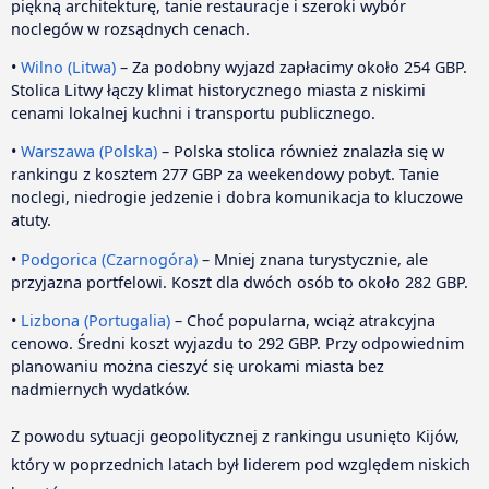
piękną architekturę, tanie restauracje i szeroki wybór
noclegów w rozsądnych cenach.
•
Wilno (Litwa)
– Za podobny wyjazd zapłacimy około 254 GBP.
Stolica Litwy łączy klimat historycznego miasta z niskimi
cenami lokalnej kuchni i transportu publicznego.
•
Warszawa (Polska)
– Polska stolica również znalazła się w
rankingu z kosztem 277 GBP za weekendowy pobyt. Tanie
noclegi, niedrogie jedzenie i dobra komunikacja to kluczowe
atuty.
•
Podgorica (Czarnogóra)
– Mniej znana turystycznie, ale
przyjazna portfelowi. Koszt dla dwóch osób to około 282 GBP.
•
Lizbona (Portugalia)
– Choć popularna, wciąż atrakcyjna
cenowo. Średni koszt wyjazdu to 292 GBP. Przy odpowiednim
planowaniu można cieszyć się urokami miasta bez
nadmiernych wydatków.
Z powodu sytuacji geopolitycznej z rankingu usunięto Kijów,
który w poprzednich latach był liderem pod względem niskich